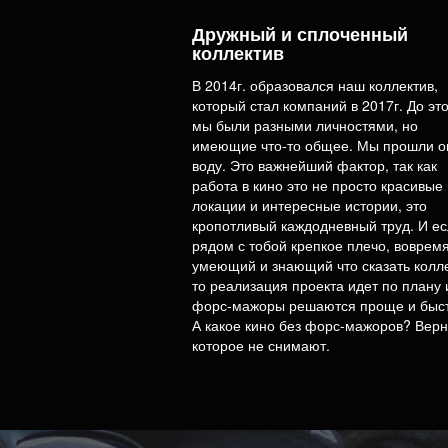
Дружный и сплоченный
коллектив
В 2014г. образовался наш коллектив,
который стал компаний в 2017г. До эт
мы были разными личностями, но
имеющие что-то общее. Мы прошли ог
воду. Это важнейший фактор, так как
работа в кино это не просто красивые
локации и интересные истории, это
кропотливый каждодневный труд. И е
рядом с тобой крепкое плечо, воврем
умеющий и знающий что сказать колле
то реализация проекта идет по плану 
форс-мажоры решаются проще и быст
А какое кино без форс-мажоров? Верно
которое не снимают.