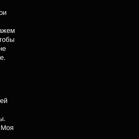
ои
нажем
чтобы
не
е.
оей
ы.
. Моя