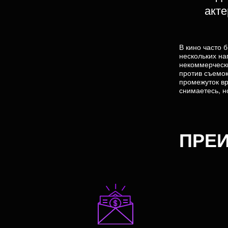
акте
В кино часто 
нескольких н
некоммерчески
против съемок
промежуток вр
снимаетесь, н
ПРЕИ