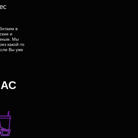
ес
ботаем в
ские и
ивным. Мы
рез какой-то
Если Вы уже
НАС