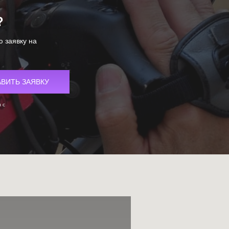
?
ю заявку на
 с