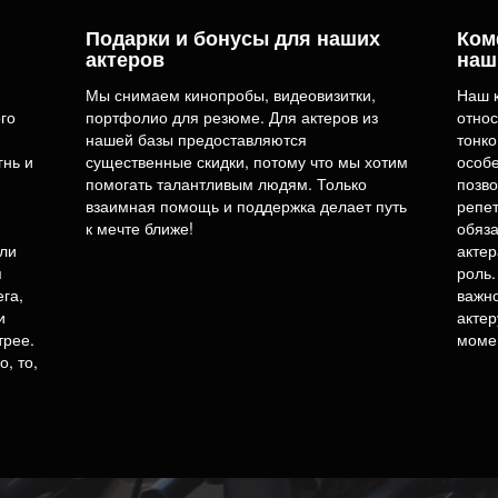
Подарки и бонусы для наших
Ком
актеров
наш
Мы снимаем кинопробы, видеовизитки,
Наш к
ого
портфолио для резюме. Для актеров из
относ
нашей базы предоставляются
тонко
нь и
существенные скидки, потому что мы хотим
особе
помогать талантливым людям. Только
позво
взаимная помощь и поддержка делает путь
репет
к мечте ближе!
обяза
сли
актер
я
роль.
га,
важно
и
актер
рее.
момен
, то,