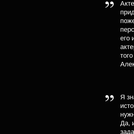
Акте
прид
поже
перс
его
акте
того
Але
Я зн
исто
нужн
Да, 
зада